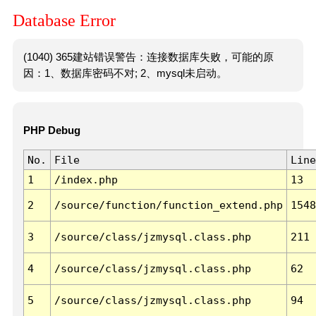
Database Error
(1040) 365建站错误警告：连接数据库失败，可能的原
因：1、数据库密码不对; 2、mysql未启动。
PHP Debug
No.
File
Line
1
/index.php
13
2
/source/function/function_extend.php
1548
3
/source/class/jzmysql.class.php
211
4
/source/class/jzmysql.class.php
62
5
/source/class/jzmysql.class.php
94