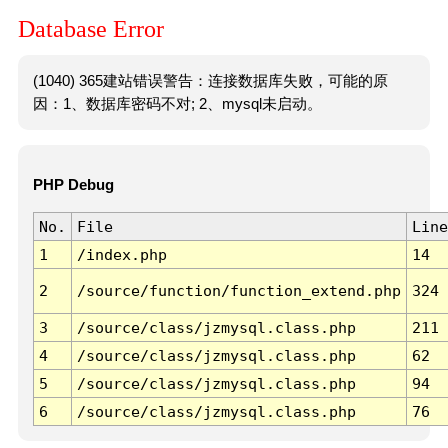
Database Error
(1040) 365建站错误警告：连接数据库失败，可能的原
因：1、数据库密码不对; 2、mysql未启动。
PHP Debug
No.
File
Line
1
/index.php
14
2
/source/function/function_extend.php
324
3
/source/class/jzmysql.class.php
211
4
/source/class/jzmysql.class.php
62
5
/source/class/jzmysql.class.php
94
6
/source/class/jzmysql.class.php
76